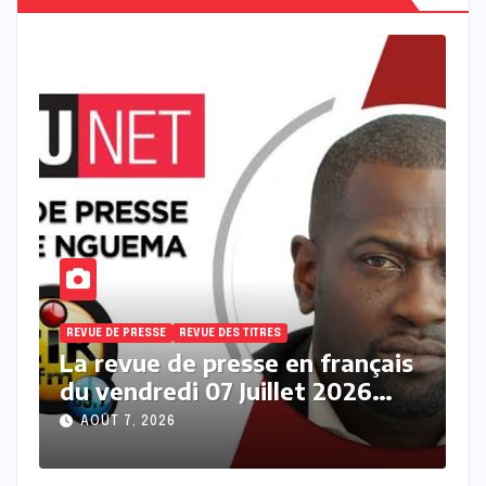
REVUE DE PRESSE
REVUE DES TITRES
R
s
La revue des titres en français
L
du vendredi 07 Août 2026 avec
j
Fabrice Nguema
M
AOÛT 7, 2026