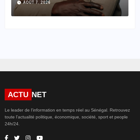
façonnent le monde : Discours
AOÛT 7, 2026
et Diplomatie : Des paroles,
des mots et une image
ACTU
NET
Le leader de l'information en temps réel au Sénégal. Retrouvez
toute l'actualité politique, économique, société, sport et people
24h/24.