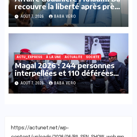
recouvre la liberté après près
de 22 mois de détention
AOÛT 7, 2026
BABA VERO
préventive
ACTU_EXPRESS
À LA UNE
ACTUALITE
SOCIETE
Magal 2026 : 244 personnes
interpellées et 110 déférées
au parquet, selon la Police
AOÛT 7, 2026
BABA VERO
nationale
https://actunet.net/wp-