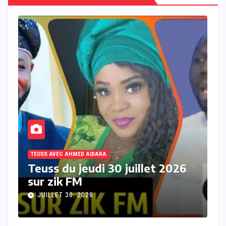
TEUSS AVEC AHMED AIDARA
T
Teuss du mercredi 29 juillet
T
2026 sur Zik FM
s
JUILLET 29, 2026