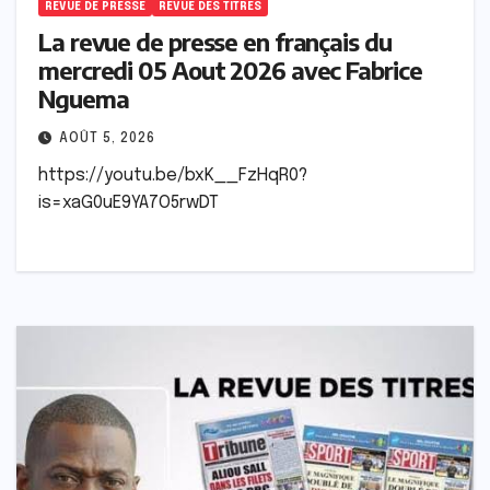
REVUE DE PRESSE
REVUE DES TITRES
La revue de presse en français du
mercredi 05 Aout 2026 avec Fabrice
Nguema
AOÛT 5, 2026
https://youtu.be/bxK__FzHqR0?
is=xaG0uE9YA7O5rwDT