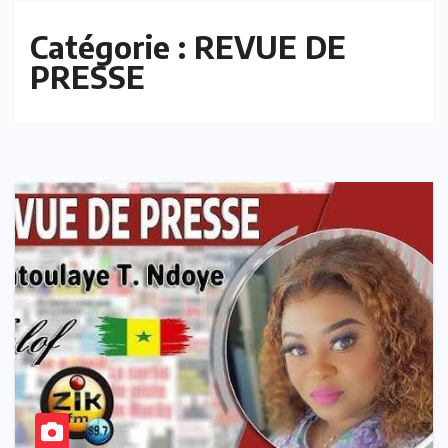
Catégorie :
REVUE DE
PRESSE