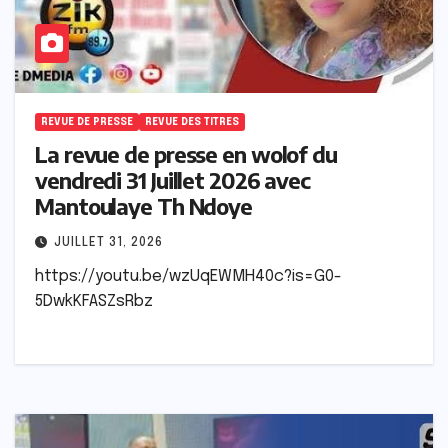
REVUE DE PRESSE
REVUE DES TITRES
La revue de presse en wolof du
vendredi 31 Juillet 2026 avec
Mantoulaye Th Ndoye
JUILLET 31, 2026
https://youtu.be/wzUqEWMH40c?is=G0-
5DwkKFASZsRbz