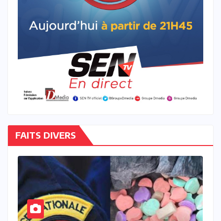
FAITS DIVERS