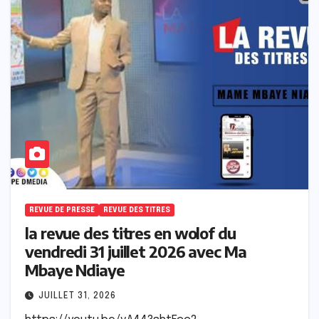
REVUE DE PRESSE
REVUE DES TITRES
la revue des titres en wolof du
vendredi 31 juillet 2026 avec Ma
Mbaye Ndiaye
JUILLET 31, 2026