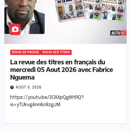
REVUE DE PRESSE
REVUE DES TITRES
La revue des titres en français du
mercredi 05 Aout 2026 avec Fabrice
Nguema
AOÛT 5, 2026
https://youtu.be/2CAXpQgWtRQ?
is=yTUkvgAnn6o9zgJM