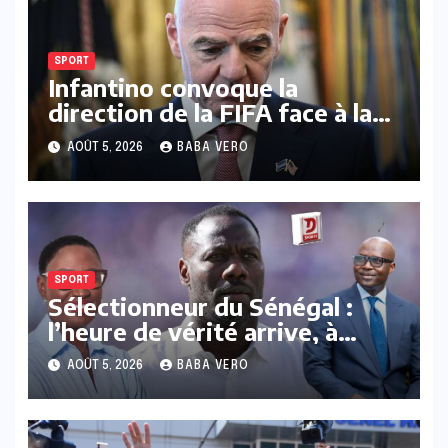
SPORT
Infantino convoque la
direction de la FIFA face à la
pression croissante autour
AOÛT 5, 2026
BABA VERO
d’un projet d’investissement
abandonné
SPORT
Sélectionneur du Sénégal :
l’heure de vérité arrive, à
quand un cap clair ?
AOÛT 5, 2026
BABA VERO