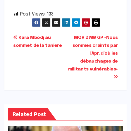
Post Views:
133
Navigation
Kara Mbodj au
MOR DIAW GP «Nous
sommet de la taniere
sommes craints par
de
l’Apr, d’où les
l’article
débauchages de
militants vulnérables»
Related Post