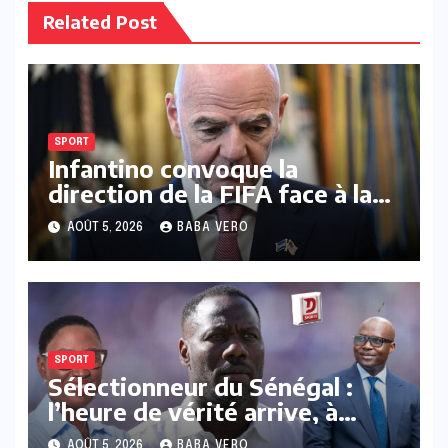
Related Post
SPORT
Infantino convoque la
direction de la FIFA face à la
pression croissante autour
AOÛT 5, 2026
BABA VERO
d’un projet d’investissement
abandonné
SPORT
Sélectionneur du Sénégal :
l’heure de vérité arrive, à
quand un cap clair ?
AOÛT 5, 2026
BABA VERO