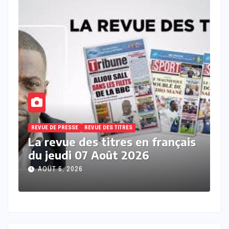
REVUE DE PRESSE
REVUE DES TITRES
R
s
La revue de presse en wolof du
L
mercredi 05 Aout 2026 avec
m
Mantoulaye Th Ndoye
M
AOÛT 5, 2026