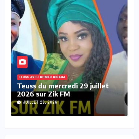
TEUSS AVEC AHMED AIDARA
T
Teuss du mardi 28 Juillet 2026
T
sur Zik FM
s
JUILLET 28, 2026