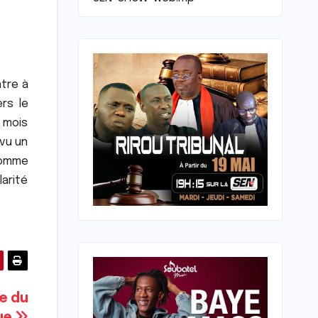
tre à
rs le
x mois
 vu un
homme
larité
ce du