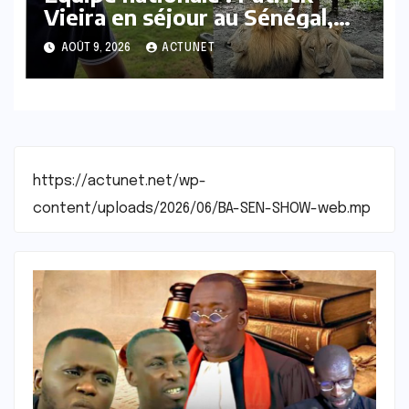
Vieira en séjour au Sénégal,
les discussions autour des
AOÛT 9, 2026
ACTUNET
Lions se précisent
https://actunet.net/wp-
content/uploads/2026/06/BA-SEN-SHOW-web.mp