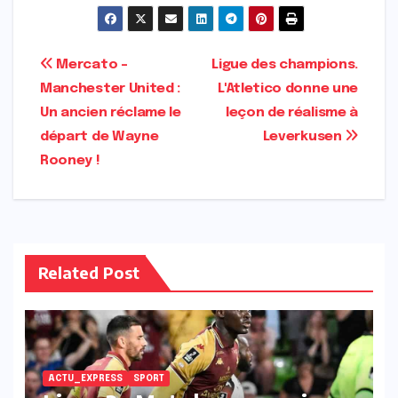
Navigation
Mercato –
Ligue des champions.
Manchester United :
L'Atletico donne une
de
Un ancien réclame le
leçon de réalisme à
l’article
départ de Wayne
Leverkusen
Rooney !
Related Post
ACTU_EXPRESS
SPORT