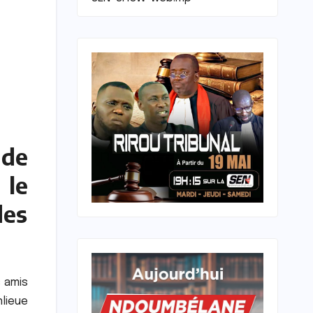
 de
 le
des
s amis
lieue