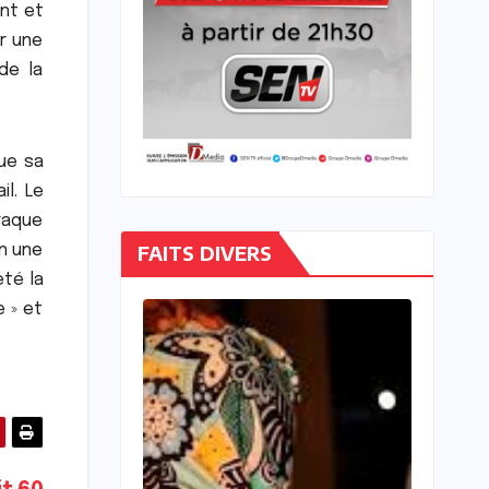
ent et
ar une
de la
que sa
il. Le
traque
FAITS DIVERS
en une
eté la
e » et