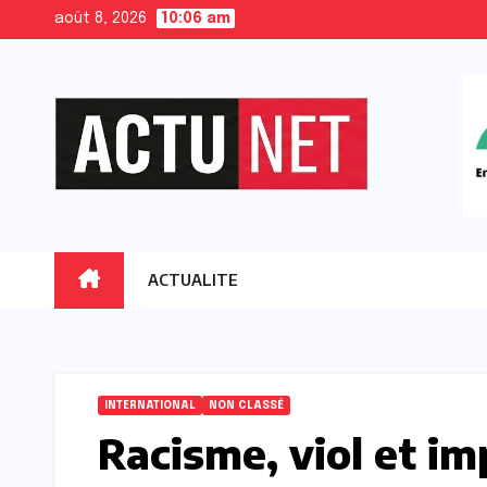
Skip
août 8, 2026
10:06 am
to
content
ACTUALITE
INTERNATIONAL
NON CLASSÉ
Racisme, viol et im