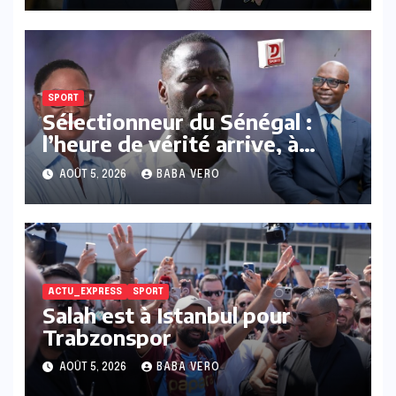
abandonné
SPORT
Sélectionneur du Sénégal :
l’heure de vérité arrive, à
quand un cap clair ?
AOÛT 5, 2026
BABA VERO
ACTU_EXPRESS
SPORT
Salah est à Istanbul pour
Trabzonspor
AOÛT 5, 2026
BABA VERO