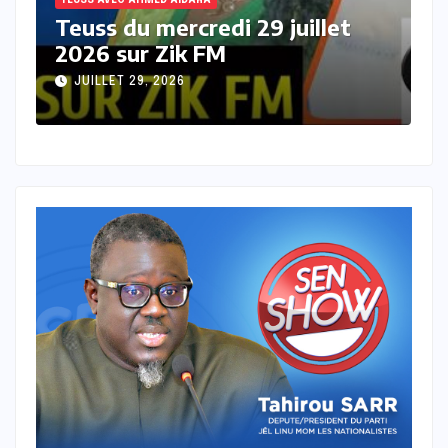
TEUSS AVEC AHMED AIDARA
Teuss du mardi 28 Juillet 2026
T
sur Zik FM
JUILLET 28, 2026