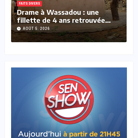
FAITS DIVERS
À
Drame à Touba : une jeune
B
mariée suspectée d’avoir tué
a
son nouveau-né
l
AOÛT 5, 2026
e