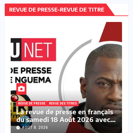
REVUE DE PRESSE-REVUE DE TITRE
REVUE DE PRESSE
REVUE DES TITRES
çais
La revue des titres en français
vec
du samedi 08 Août 2026 avec
Fabrice Nguema
AOÛT 8, 2026