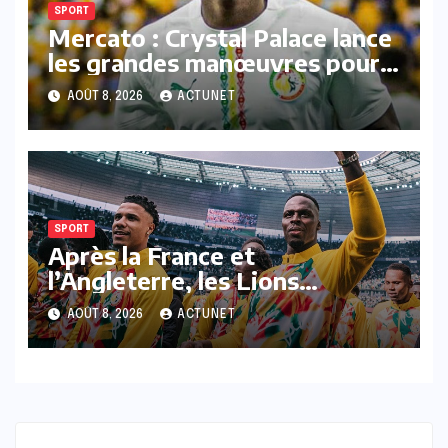
SPORT
Mercato : Crystal Palace lance
les grandes manœuvres pour
Lamine Camara !
AOÛT 8, 2026
ACTUNET
SPORT
Après la France et
l’Angleterre, les Lions
prennent-ils la direction de
AOÛT 8, 2026
ACTUNET
l’Arabie saoudite ?