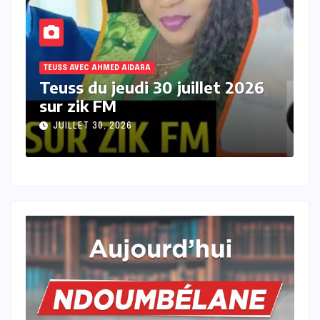
TEUSS AVEC AHMED AIDARA
T
Teuss du mercredi 29 juillet
T
2026 sur Zik FM
s
JUILLET 29, 2026