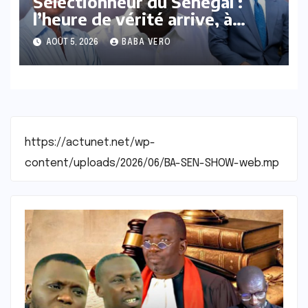
Sélectionneur du Sénégal :
l’heure de vérité arrive, à
quand un cap clair ?
AOÛT 5, 2026
BABA VERO
https://actunet.net/wp-
content/uploads/2026/06/BA-SEN-SHOW-web.mp