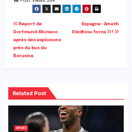
Post Views:
284
Navigation
Report de
Espagne : Amath
Dortmund-Monaco
Diédhiou forza 11 !
de
après des explosions
l’article
près du bus du
Borussia
Related Post
SPORT