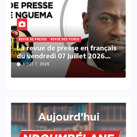
REVUE DE PRESSE
REVUE DES TITRES
R
s
La revue des titres en français
L
du vendredi 07 Août 2026 avec
j
Fabrice Nguema
M
AOÛT 7, 2026