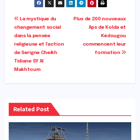
Navigation
La mystique du
Plus de 200 nouveaux
changement social
Aps de Kolda et
de
dans la pensée
Kédougou
l’article
religieuse et l’action
commencent leur
de Serigne Cheikh
formation
Tidiane SY Al
Makhtoum
Related Post