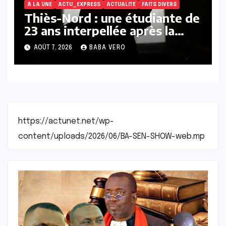
À LA UNE
ACTU_EXPRESS
ACTUALITE
FAITS DIVERS
Thiès-Nord : une étudiante de
23 ans interpellée après la
découverte de deux nouveau-
AOÛT 7, 2026
BABA VERO
nés décédés à Médina Fall
https://actunet.net/wp-
content/uploads/2026/06/BA-SEN-SHOW-web.mp