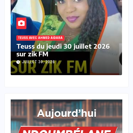
TEUSS AVEC AHMED AIDARA
T
Teuss du mercredi 29 juillet
T
2026 sur Zik FM
s
JUILLET 29, 2026