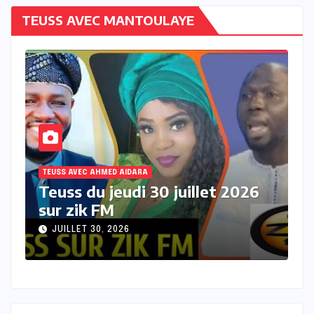
TEUSS AVEC MANTOULAYE
RA
TEUSS AVEC AHMED AIDARA
 30 juillet 2026
Teuss du mercredi 29
2026 sur Zik FM
JUILLET 29, 2026