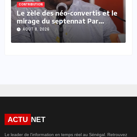
CONTRIBUTION
néo-convertis et le
Président contre p
eptennat Par
Moussa Kamara
na
AOÛT 7, 2026
ACTU
NET
Le leader de l'information en temps réel au Sénégal. Retrouvez