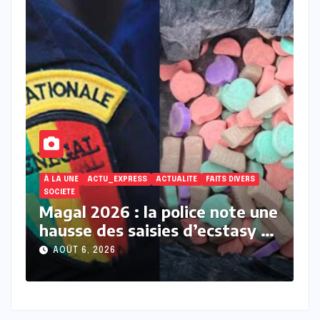
S DIVERS
ACTUALITE
À LA UNE
ACTU_EXPRESS
FAITS DIVERS
ote une
Touba : une jeune femme
tasy et
décède après avoir accusé un
membre de sa belle-famille
AOÛT 6, 2026
d’empoisonnement