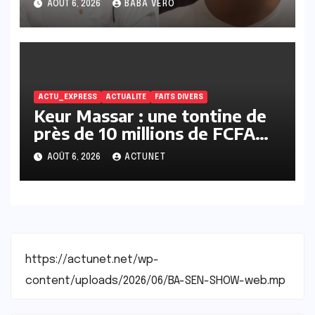
AOÛT 6, 2026
BABA VERO
ACTU_EXPRESS
ACTUALITE
FAITS DIVERS
Keur Massar : une tontine de
près de 10 millions de FCFA
vire au scandale, la
AOÛT 6, 2026
ACTUNET
responsable en prison
https://actunet.net/wp-
content/uploads/2026/06/BA-SEN-SHOW-web.mp