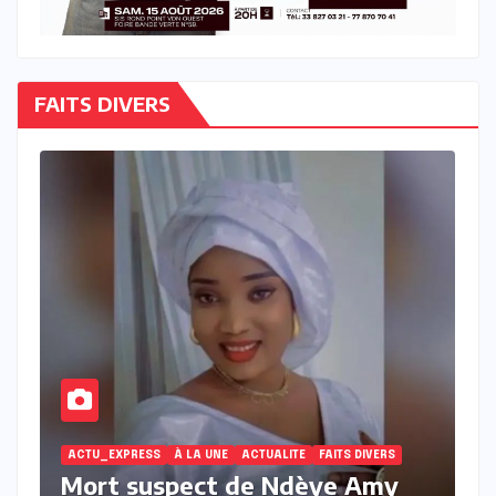
FAITS DIVERS
RESS
À LA UNE
ACTUALITE
FAITS DIVERS
ACTU_EXPRESS
ACTUA
suspect de Ndèye Amy
Touba : réci