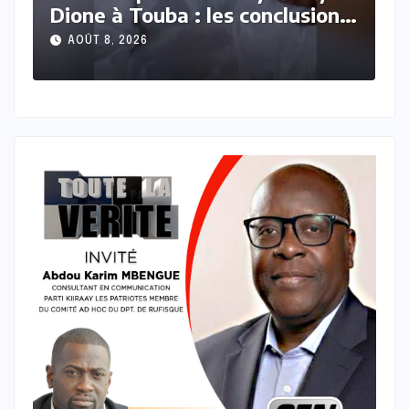
 à Touba : les conclusions
Sow condamn
o-légales attendues…
ferme après 
, 2026
AOÛT 8, 2026
machette d’u