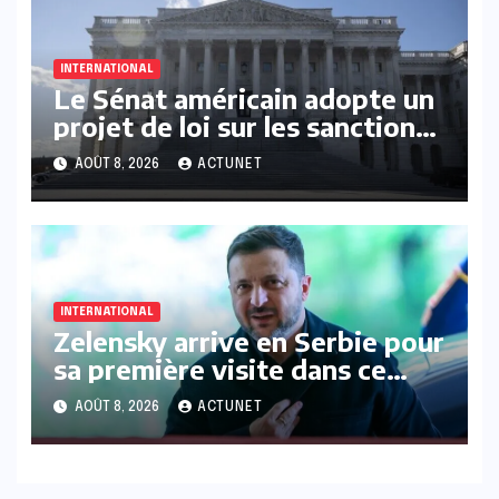
INTERNATIONAL
Le Sénat américain adopte un
projet de loi sur les sanctions
contre la Russie lors d’un vote
AOÛT 8, 2026
ACTUNET
bipartisan
INTERNATIONAL
Zelensky arrive en Serbie pour
sa première visite dans ce
pays des Balkans
AOÛT 8, 2026
ACTUNET