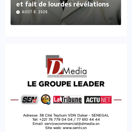
t fait de lourdes révélations
désillu
protect
AOÛT 8, 2026
AOÛT 7, 