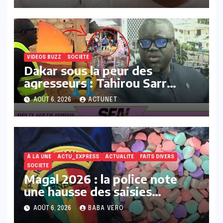
VIDEOS BUZZ
SOCIETE
Dakar sous la peur des
agresseurs : Tahirou Sarr
déballe la réalité du terrain !
AOÛT 6, 2026
ACTUNET
À LA UNE
ACTU_EXPRESS
ACTUALITE
FAITS DIVERS
SOCIETE
Magal 2026 : la police note
une hausse des saisies
d’ecstasy et de chanvre indien
AOÛT 6, 2026
BABA VERO