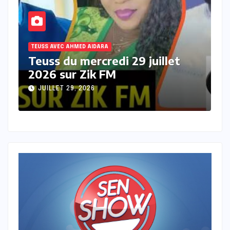
TEUSS AVEC AHMED AIDARA
T
Teuss du mardi 28 Juillet 2026
T
sur Zik FM
s
JUILLET 28, 2026