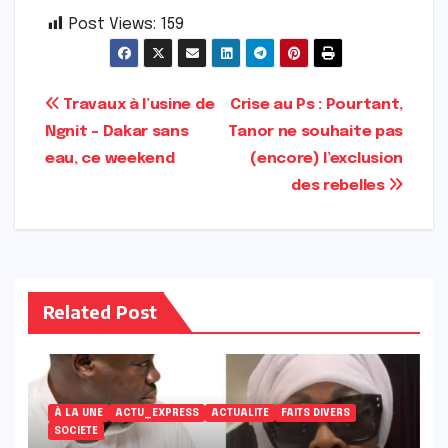
Post Views:
159
Navigation
Travaux à l’usine de
Crise au Ps : Pourtant,
Ngnit – Dakar sans
Tanor ne souhaite pas
de
eau, ce weekend
(encore) l’exclusion
l’article
des rebelles
Related Post
À LA UNE
ACTU_EXPRESS
ACTUALITE
FAITS DIVERS
SOCIETE