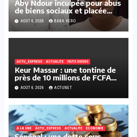
Aby Ndour inculpée pour abus
de biens sociaux et placée
sous liberté provisoire
AOÛT 6, 2026
BABA VERO
ACTU_EXPRESS
ACTUALITE
FAITS DIVERS
Keur Massar : une tontine de
près de 10 millions de FCFA
vire au scandale, la
AOÛT 6, 2026
ACTUNET
responsable en prison
À LA UNE
ACTU_EXPRESS
ACTUALITE
ECONOMIE
Sénégal : une dette sous