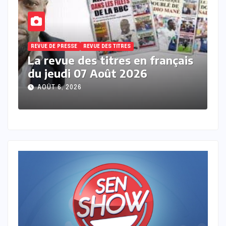
REVUE DE PRESSE
REVUE DES TITRES
R
s
La revue de presse en wolof du
L
mercredi 05 Aout 2026 avec
m
Mantoulaye Th Ndoye
M
AOÛT 5, 2026