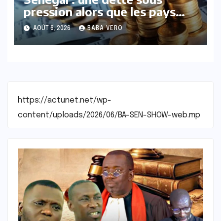
pression alors que les pays
voisins amorcent leur
AOÛT 6, 2026
BABA VERO
redressement
https://actunet.net/wp-
content/uploads/2026/06/BA-SEN-SHOW-web.mp