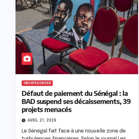
À LA UNE
ACTU_EXPRESS
ACTUALIT
Thiès-Nord : une ét
de 23 ans interpellé
découverte de deux
AOÛT 7, 2026
nouveau-nés décédé
Médina Fall
UNCATEGORIZED
Défaut de paiement du Sénégal : la
BAD suspend ses décaissements, 39
projets menacés
AVRIL 21, 2026
Le Sénégal fait face à une nouvelle zone de
turbulences financières. Selon le journal Les