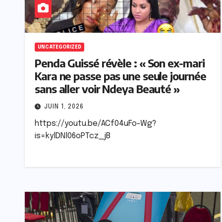
UNCATEGORIZED
Penda Guissé révèle : « Son ex-mari
Kara ne passe pas une seule journée
sans aller voir Ndeya Beauté »
JUIN 1, 2026
https://youtu.be/ACf04uFo-Wg?
is=kylDNl06oPTcz_jB