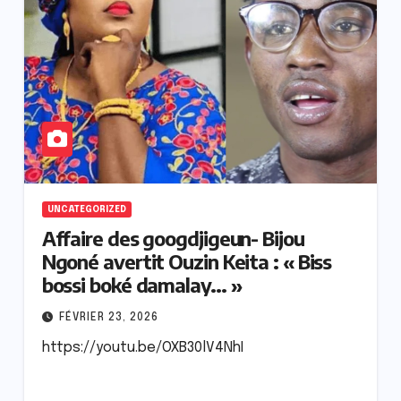
UNCATEGORIZED
Affaire des googdjigeun- Bijou
Ngoné avertit Ouzin Keita : « Biss
bossi boké damalay… »
FÉVRIER 23, 2026
https://youtu.be/OXB30lV4NhI