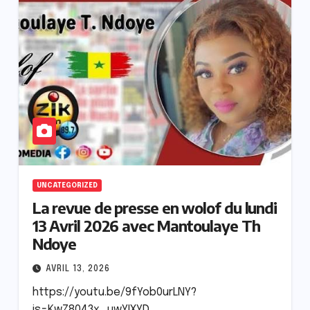
E
FAITS DIVERS
ACTUALITE
ACTU_EXPRESS
FAITS DIVERS
SOCIETE
udiante
Aby Ndour inculpée pour
e après la
abus de biens sociaux et
placée sous liberté provisoir
AOÛT 6, 2026
s à
UNCATEGORIZED
La revue de presse en wolof du lundi
13 Avril 2026 avec Mantoulaye Th
Ndoye
AVRIL 13, 2026
https://youtu.be/9fYob0urLNY?
is=KwZ8043x_uwYIXYD