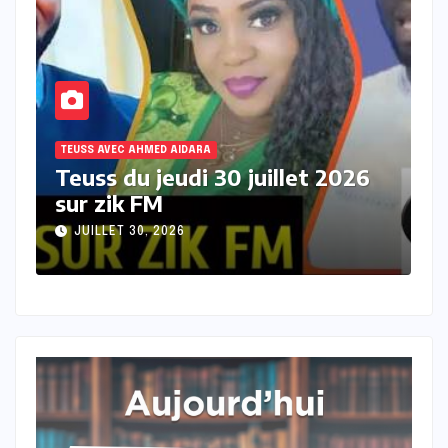
TEUSS AVEC AHMED AIDARA
T
Teuss du mercredi 29 juillet
T
2026 sur Zik FM
s
JUILLET 29, 2026