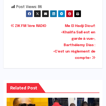
Post Views:
86
Navigation
ZIK FM 1ère RADIO
Me El Hadji Diouf:
«Khalifa Sall est en
de
garde à vue»,
l’article
Barthélemy Dias :
«C’est un règlement de
compte»
Related Post