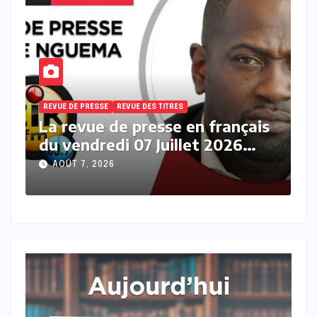
REVUE DE PRESSE
REVUE DES TITRES
R
s
La revue des titres en français
L
du vendredi 07 Août 2026 avec
j
Fabrice Nguema
M
AOÛT 7, 2026