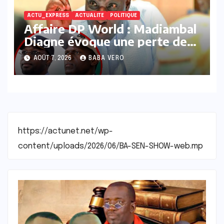
ACTU_EXPRESS
ACTUALITE
POLITIQUE
Affaire DP World : Madiambal
Diagne évoque une perte de
plus de 20 milliards FCFA et
AOÛT 7, 2026
BABA VERO
accuse un « deal » entre
Sonko et Waly Diouf Bodian
https://actunet.net/wp-
content/uploads/2026/06/BA-SEN-SHOW-web.mp