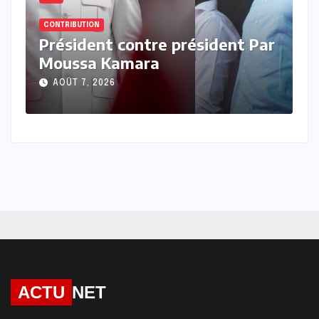
CONTRIBUTION
 Par
Les oublieux du patrimoine Par
Henriette Niang Kandé
AOÛT 7, 2026
ACTU
NET