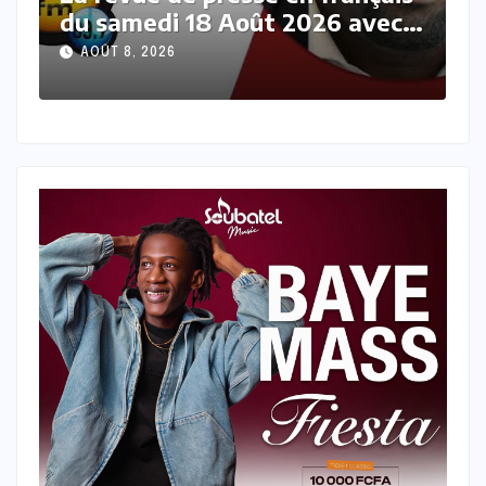
c
du samedi 08 Août 2026 avec
Fabrice Nguema
AOÛT 8, 2026