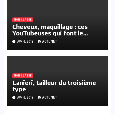
NON CLASSÉ
Cheveux, maquillage : ces
YouTubeuses qui font le
buzz… mais pas que !
AVR 6, 2017
ACTUNET
NON CLASSÉ
Lanieri, tailleur du troisième
type
AVR 6, 2017
ACTUNET