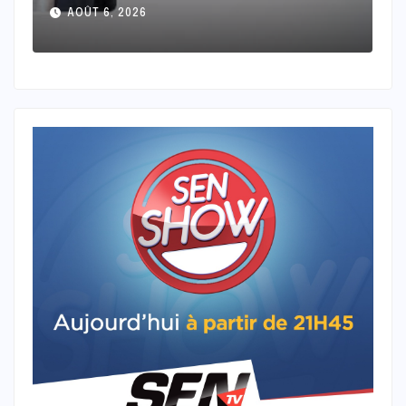
Mantoulaye Th Ndoye
AOÛT 5, 2026