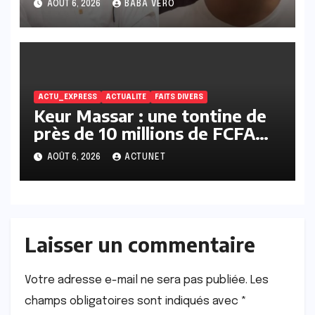
AOÛT 6, 2026
BABA VERO
ACTU_EXPRESS
ACTUALITE
FAITS DIVERS
Keur Massar : une tontine de
près de 10 millions de FCFA
vire au scandale, la
AOÛT 6, 2026
ACTUNET
responsable en prison
Laisser un commentaire
Votre adresse e-mail ne sera pas publiée.
Les
champs obligatoires sont indiqués avec
*