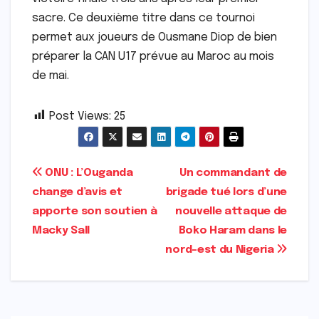
sacre. Ce deuxième titre dans ce tournoi
permet aux joueurs de Ousmane Diop de bien
préparer la CAN U17 prévue au Maroc au mois
de mai.
Post Views:
25
Navigation
ONU : L’Ouganda
Un commandant de
change d’avis et
brigade tué lors d’une
de
apporte son soutien à
nouvelle attaque de
l’article
Macky Sall
Boko Haram dans le
nord-est du Nigeria