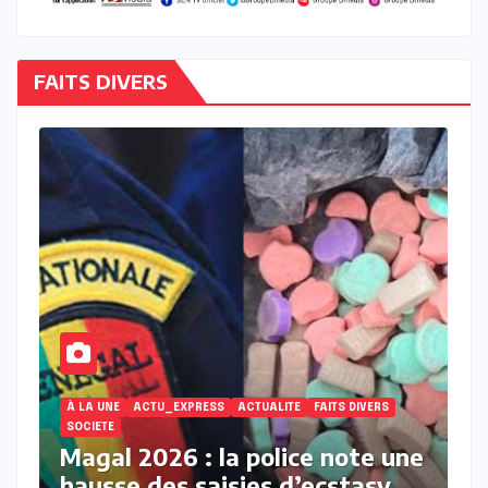
FAITS DIVERS
ACTUALITE
À LA UNE
ACTU_EXPRESS
FAITS DIVERS
une
Touba : une jeune femme
 et
décède après avoir accusé un