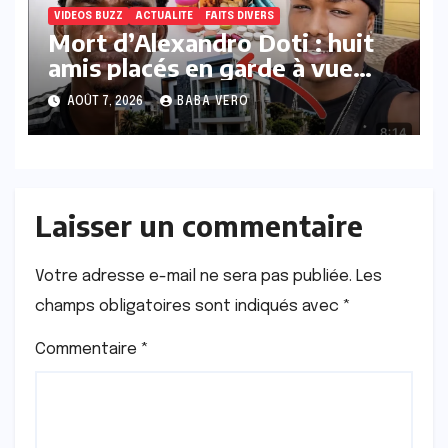
VIDEOS BUZZ
ACTUALITE
FAITS DIVERS
Mort d’Alexandro Doti : huit
amis placés en garde à vue
dans le cadre des
AOÛT 7, 2026
BABA VERO
investigations
Laisser un commentaire
Votre adresse e-mail ne sera pas publiée.
Les
champs obligatoires sont indiqués avec
*
Commentaire
*