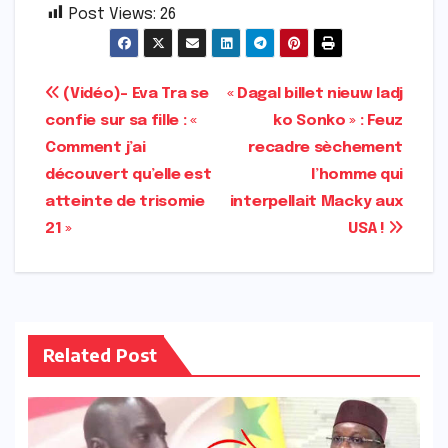
Post Views:
26
Navigation
(Vidéo)- Eva Tra se
« Dagal billet nieuw ladj
confie sur sa fille : «
ko Sonko » : Feuz
de
Comment j’ai
recadre sèchement
l’article
découvert qu’elle est
l’homme qui
atteinte de trisomie
interpellait Macky aux
21 »
USA !
Related Post