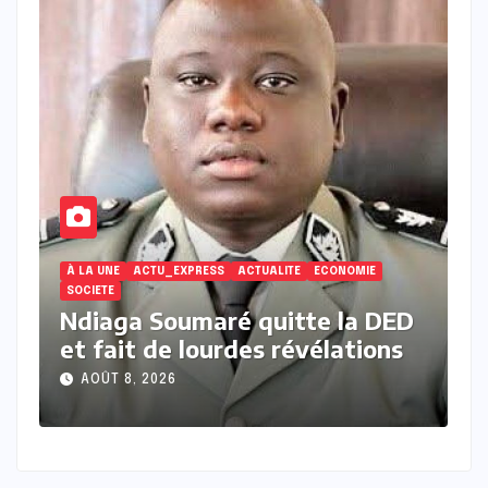
ECONOMIE
E
D
La jeunesse sénégalaise entre
S
désillusion économique et repli
m
protectionniste
é
AOÛT 7, 2026
l