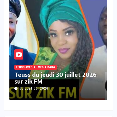
TEUSS AVEC AHMED AIDARA
T
Teuss du mercredi 29 juillet
T
2026 sur Zik FM
s
JUILLET 29, 2026