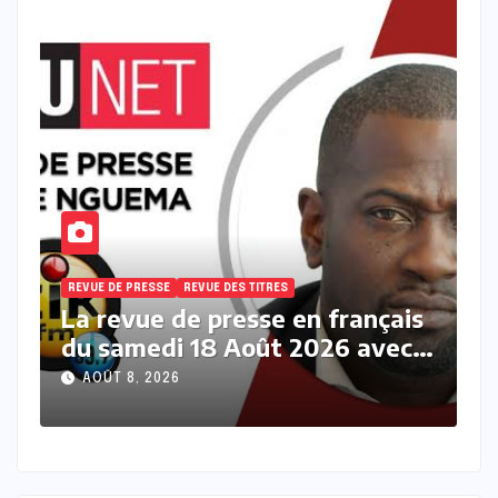
REVUE DE PRESSE
REVUE DES TITRES
R
s
La revue des titres en français
L
du samedi 08 Août 2026 avec
v
Fabrice Nguema
M
AOÛT 8, 2026