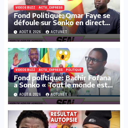
VIDEOS BUZZ
ACTU_EXPRESS
Fond Politique: Omar Faye se
défoule sur Sonko en direct
« Nagnu wakh 37milliards
AOÛT 8, 2026
ACTUNET
ASER Yi fane la…
VIDEOS BUZZ
ACTU_EXPRESS
POLITIQUE
Fond politique: Bachir Fofana
a Sonko « Tout le monde est
intéressé sur sa déclaration de
AOÛT 8, 2026
ACTUNET
patrimoine