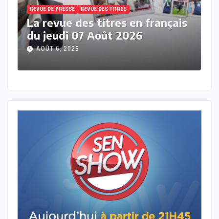
REVUE DE PRESSE
REVUE DES TITRES
ais
La revue de presse en wolof du
mercredi 05 Aout 2026 avec
Mantoulaye Th Ndoye
AOÛT 5, 2026