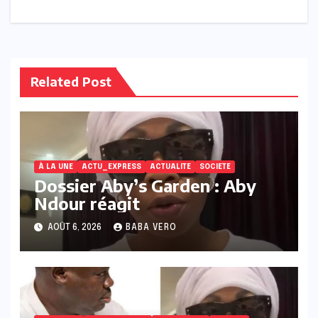
Related Post
À LA UNE
ACTU_EXPRESS
ACTUALITE
SOCIETE
Dossier Aby’s Garden : Aby
Ndour réagit
AOÛT 6, 2026
BABA VERO