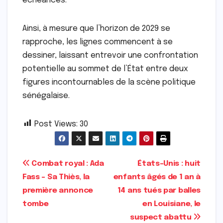
échéances.
Ainsi, à mesure que l’horizon de 2029 se
rapproche, les lignes commencent à se
dessiner, laissant entrevoir une confrontation
potentielle au sommet de l’État entre deux
figures incontournables de la scène politique
sénégalaise.
Post Views:
30
Navigation
Combat royal : Ada
États-Unis : huit
Fass – Sa Thiès, la
enfants âgés de 1 an à
de
première annonce
14 ans tués par balles
l’article
tombe
en Louisiane, le
suspect abattu