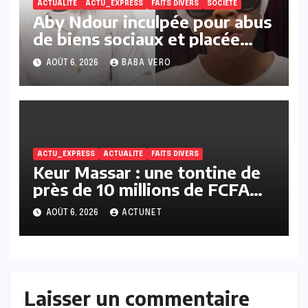
ACTUALITE
ACTU_EXPRESS
FAITS DIVERS
SOCIETE
Aby Ndour inculpée pour abus
de biens sociaux et placée
sous liberté provisoire
AOÛT 6, 2026
BABA VERO
ACTU_EXPRESS
ACTUALITE
FAITS DIVERS
Keur Massar : une tontine de
près de 10 millions de FCFA
vire au scandale, la
AOÛT 6, 2026
ACTUNET
responsable en prison
Laisser un commentaire