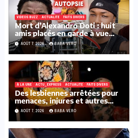
VIDEOS BUZZ
ACTUALITE
FAITS DIVERS
Mort d’Alexandro Doti : huit
amis placés en garde à vue
dans le cadre des
AOÛT 7, 2026
BABA VERO
investigations
À LA UNE
ACTU_EXPRESS
ACTUALITE
FAITS DIVERS
Des lesbiennes arrêtées pour
menaces, injures et autres
infractions présumées
AOÛT 7, 2026
BABA VERO