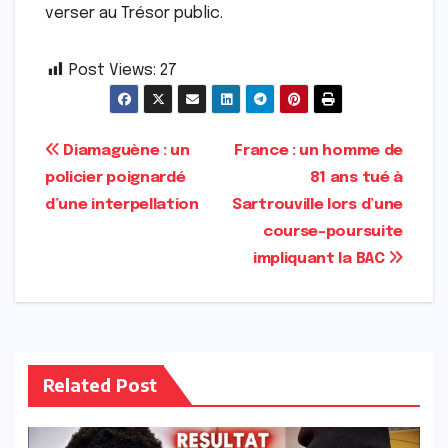
verser au Trésor public.
Post Views:
27
Navigation
Diamaguène : un
France : un homme de
policier poignardé
81 ans tué à
de
d’une interpellation
Sartrouville lors d’une
l’article
course-poursuite
impliquant la BAC
Related Post