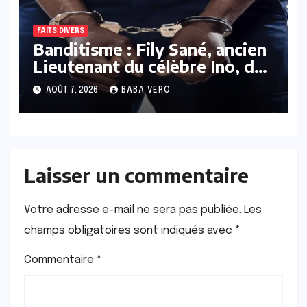
FAITS DIVERS
Banditisme : Fily Sané, ancien
Lieutenant du célèbre Ino, de
nouveau Interpellé
AOÛT 7, 2026
BABA VERO
Laisser un commentaire
Votre adresse e-mail ne sera pas publiée.
Les
champs obligatoires sont indiqués avec
*
Commentaire
*