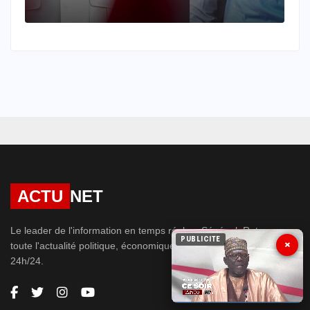
e
ACTU
NET
Le leader de l'information en temps réel au Sénégal. Retrouvez
PUBLICITE
×
toute l'actualité politique, économique, société, sport et people
24h/24.