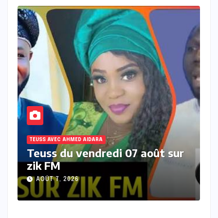
TEUSS AVEC AHMED AIDARA
T
r
Teuss du mercredi 05 Aout
T
2026 sur Zik FM
s
AOÛT 5, 2026