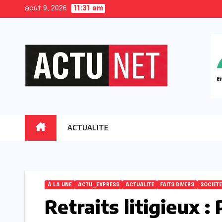
Skip
août 9, 2026
11:31 am
to
content
ACTUALITE
À LA UNE
ACTU_EXPRESS
ACTUALITE
FAITS DIVERS
SOCIETE
Retraits litigieux 