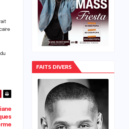
ait
caire
ndu
FAITS DIVERS
iane
sques
forme