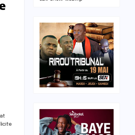
e
dat
licite