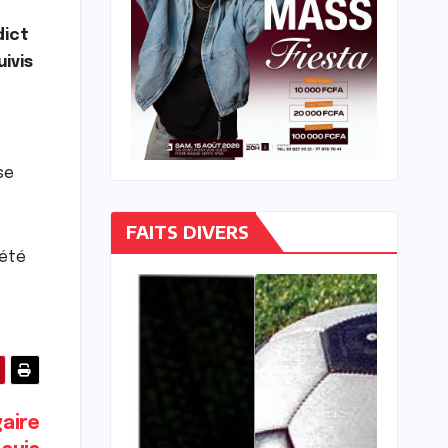
dict
ivis
se
FAITS DIVERS
 été
gaire