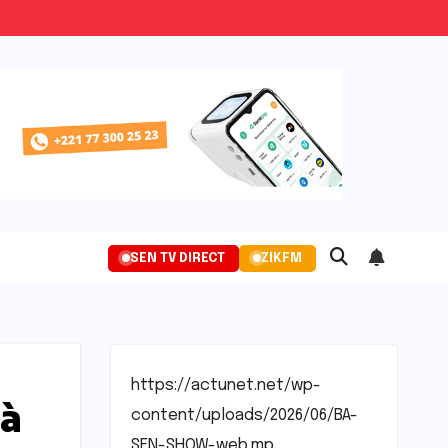
SEN TV DIRECT
ZIKFM
https://actunet.net/wp-
 à
content/uploads/2026/06/BA-
SEN-SHOW-web.mp