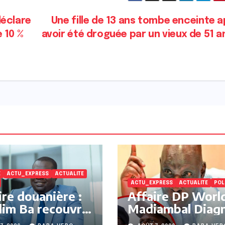
déclare
Une fille de 13 ans tombe enceinte 
 10 %
avoir été droguée par un vieux de 51 
E
ACTU_EXPRESS
ACTUALITE
ACTU_EXPRESS
ACTUALITE
POL
ire douanière :
Affaire DP World
im Ba recouvre
Madiambal Diag
iberté après près
évoque une pert