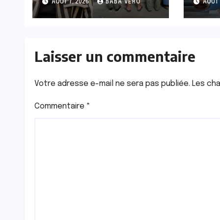
AOÛT 7, 2026
BABA VERO
AOÛT 
en liberté pour
de 2
insuffisance de
déte
charges
prév
Laisser un commentaire
Votre adresse e-mail ne sera pas publiée.
Les cha
Commentaire
*