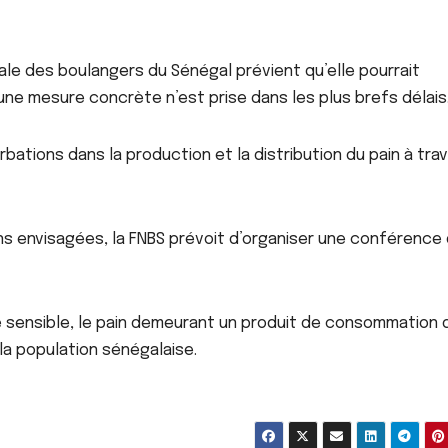
ale des boulangers du Sénégal prévient qu’elle pourrait
VIDEOS BUZZ
ACTUALITE
À LA UNE
ACTU_EXPRESS
cune mesure concrète n’est prise dans les plus brefs délais
FAITS DIVERS
ACTUALITE
FAITS DIVERS
Mort d’Alexandro
Des lesbiennes
Doti : huit amis
arrêtées pour
urbations dans la production et la distribution du pain à tra
placés en garde à
menaces, injures e
AOÛT 7, 2026
AOÛT 7, 2026
vue dans le cadre
autres infractions
des investigations
présumées
ns envisagées, la FNBS prévoit d’organiser une conférence
e sensible, le pain demeurant un produit de consommation 
la population sénégalaise.