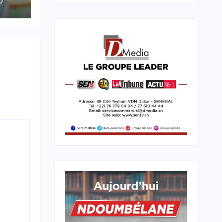
O
t
 »
an