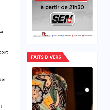
 en
 coût
FAITS DIVERS
ser
et