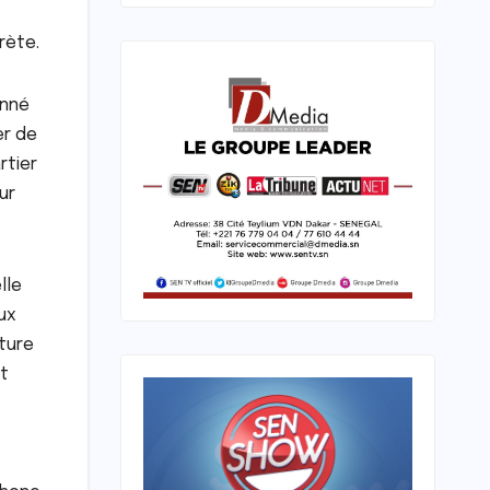
rète.
onné
er de
rtier
ur
lle
ux
lture
nt