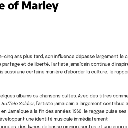
e of Marley
nte-cinq ans plus tard, son influence dépasse largement le 
partage et de liberté, l’artiste jamaïcain continue d’inspir
s aussi une certaine manière d’aborder la culture, le rappo
 quelques albums ou chansons cultes. Avec des titres comm
u
Buffalo Soldier
, l’artiste jamaïcain a largement contribué 
é en Jamaïque à la fin des années 1960, le reggae puise ses
 développant une identité musicale immédiatement
ncopées, des lignes de basse omniprésentes et une appro