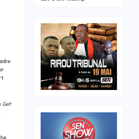
cadre
er
rt
e
Get
à
che