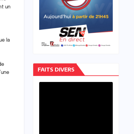
nt un
ue la
de
FAITS DIVERS
u’une