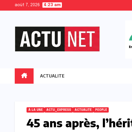
Skip
août 7, 2026
4:23 am
to
content
ACTUALITE
À LA UNE
ACTU_EXPRESS
ACTUALITE
PEOPLE
45 ans après, l’hér