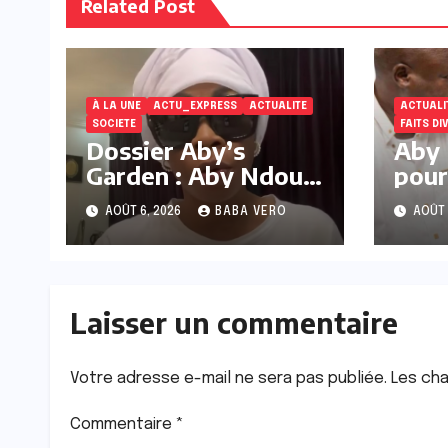
Related Post
À LA UNE
ACTU_EXPRESS
ACTUALITE
ACTUALI
SOCIETE
FAITS DI
Dossier Aby’s
Aby 
Garden : Aby Ndour
pour
réagit
soci
AOÛT 6, 2026
BABA VERO
AOÛT 
sous
prov
Laisser un commentaire
Votre adresse e-mail ne sera pas publiée.
Les cha
Commentaire
*