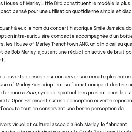
s House of Marley Little Bird constituent le modèle le plus
pact pensé pour une utilisation quotidienne simple et disc
quant à eux le nom du concert historique Smile Jamaica d
eption intra-auriculaire compacte accompagnée d’un boîti
, les House of Marley Trenchtown ANC, un clin d’œil au qua
 et de Bob Marley, ajoutent une réduction active de bruit po
t.
es ouverts pensés pour conserver une écoute plus nature
House of Marley Zion adoptent un format compact destiné a
référence à
Zion
, symbole spirituel très présent dans la cu
iberate Open Ear misent sur une conception ouverte reposa
fort d’écoute tout en conservant une bonne perception de
vers visuel et culturel associé à Bob Marley, le fabricant