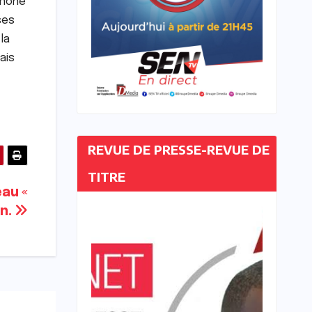
phone
ses
la
ais
REVUE DE PRESSE-REVUE DE
TITRE
eau «
on.