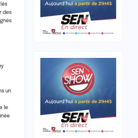
clés
r des
agnés
ey
ns un
e le
tinée