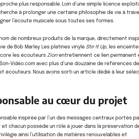
proche plus responsable. Loin d’une simple licence exploit
 cherche à prolonger une certaine philosophie de vie à trav
gner l’écoute musicale sous toutes ses formes.
ACTUALITE
ACTU_EXPRESS
ACTU_EXPRESS
FAITS DIVERS
SOCIETE
FAITS DIVERS
Aby Ndour inculpée
Keur Mass
 nom de nombreux produits de la marque, directement insp
pour abus de biens
tontine d
e de Bob Marley. Les platines vinyle
Stir It Up
, les enceint
sociaux et placée
10 millio
ncore les écouteurs
Zion
entretiennent ce lien permanent 
AOÛT 6, 2026
AOÛT 6, 202
sous liberté
vire au sc
z Son-Vidéo.com avec plus d’une douzaine de références d
provisoire
responsab
t écouteurs. Nous avons sorti un article dédié à leur séle
prison
onsable au cœur du projet
nsable inspirée par l’un des messages centraux portés pa
t et chacun possède un rôle à jouer dans la préservation de
ilégie ainsi l’utilisation de matières renouvelables et