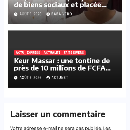
de biens sociaux et placée
sous liberté provisoire
AOÛT 6, 2026
BABA VERO
ACTU_EXPRESS
ACTUALITE
FAITS DIVERS
Keur Massar : une tontine de
près de 10 millions de FCFA
vire au scandale, la
AOÛT 6, 2026
ACTUNET
responsable en prison
Laisser un commentaire
Votre adresse e-mail ne sera pas publiée.
Les