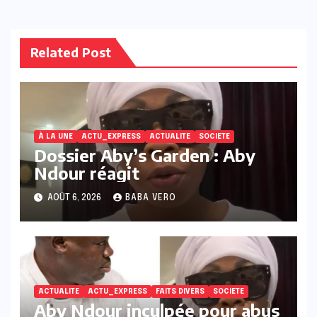
Related Post
À LA UNE
ACTU_EXPRESS
ACTUALITE
SOCIETE
Dossier Aby’s Garden : Aby
Ndour réagit
AOÛT 6, 2026
BABA VERO
ACTUALITE
ACTU_EXPRESS
FAITS DIVERS
SOCIETE
Aby Ndour inculpée pour abus