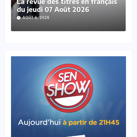
çais
La revue de presse en wolof du
mercredi 05 Aout 2026 avec
Mantoulaye Th Ndoye
AOÛT 5, 2026