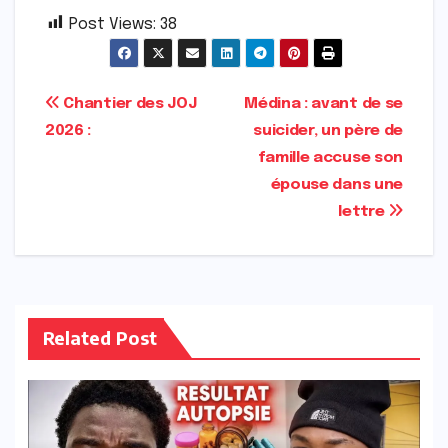
Post Views:
38
Navigation
Chantier des JOJ
Médina : avant de se
2026 :
suicider, un père de
de
famille accuse son
l’article
épouse dans une
lettre
Related Post