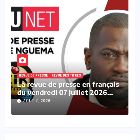
REVUE DE PRESSE
REVUE DES TITRES
R
s
La revue des titres en français
L
du vendredi 07 Août 2026 avec
j
Fabrice Nguema
M
AOÛT 7, 2026