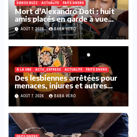
VIDEOS BUZZ
ACTUALITE
FAITS DIVERS
Mort d’Alexandro Doti : huit
amis placés en garde à vue
dans le cadre des
AOÛT 7, 2026
BABA VERO
investigations
À LA UNE
ACTU_EXPRESS
ACTUALITE
FAITS DIVERS
Des lesbiennes arrêtées pour
menaces, injures et autres
infractions présumées
AOÛT 7, 2026
BABA VERO
FAITS DIVERS