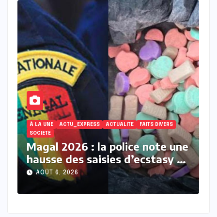
ACTUALITE
À LA UNE
ACTU_EXPRESS
FAITS DIVERS
À
ne
Touba : une jeune femme
I
et
décède après avoir accusé un
b
membre de sa belle-famille
l
AOÛT 6, 2026
d’empoisonnement
M