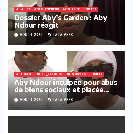
À LA UNE
ACTU_EXPRESS
ACTUALITE
SOCIETE
Dossier Aby’s Garden : Aby
Ndour réagit
AOÛT 6, 2026
BABA VERO
ACTUALITE
ACTU_EXPRESS
FAITS DIVERS
SOCIETE
Aby Ndour inculpée pour abus
de biens sociaux et placée
sous liberté provisoire
AOÛT 6, 2026
BABA VERO