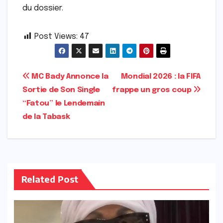
du dossier.
Post Views:
47
Navigation
MC Bady Annonce la
Mondial 2026 : la FIFA
Sortie de Son Single
frappe un gros coup
de
“Fatou” le Lendemain
l’article
de la Tabask
Related Post