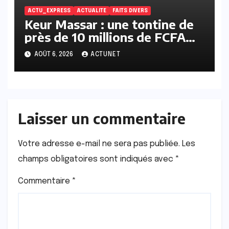
ACTU_EXPRESS
ACTUALITE
FAITS DIVERS
Keur Massar : une tontine de
près de 10 millions de FCFA
vire au scandale, la
AOÛT 6, 2026
ACTUNET
responsable en prison
Laisser un commentaire
Votre adresse e-mail ne sera pas publiée.
Les
champs obligatoires sont indiqués avec
*
Commentaire
*