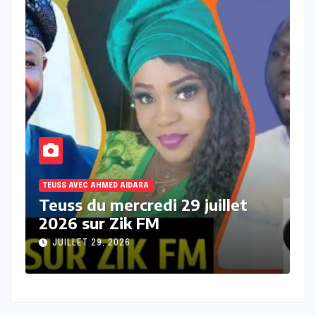
TEUSS AVEC AHMED AIDARA
T
Teuss du mardi 28 Juillet 2026
T
sur Zik FM
s
JUILLET 28, 2026