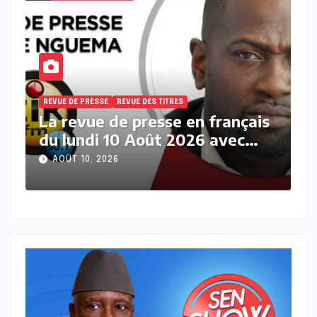
REVUE DE PRESSE
REVUE DES TITRES
en français
La revue des titres en fra
026 avec
du lundi 10 Août 2026 ave
Fabrice Nguema
AOÛT 10, 2026