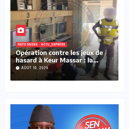
ACTU_EXPRESS
FAITS DIVERS
eux de
Drame à Niani : deux membre
la
d’une même famille tués par 
 passe à
foudre, deux autres
AOÛT 10, 2026
grièvement blessés