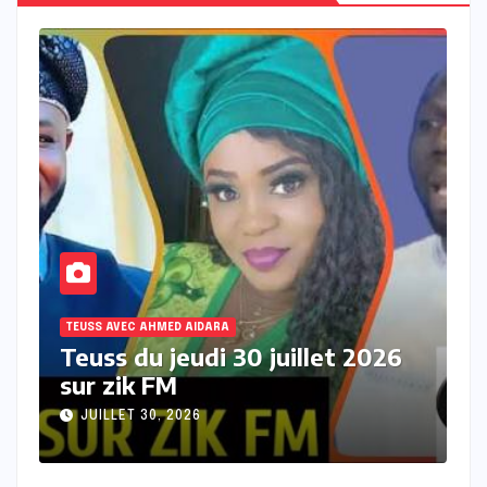
TEUSS AVEC AHMED AIDARA
T
Teuss du mercredi 29 juillet
T
2026 sur Zik FM
s
JUILLET 29, 2026