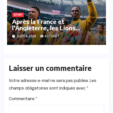
SPORT
Après la France et
l’Angleterre, les Lions
prennent-ils la direction de
AOÛT 8, 2026
ACTUNET
l’Arabie saoudite ?
Laisser un commentaire
Votre adresse e-mail ne sera pas publiée.
Les
champs obligatoires sont indiqués avec
*
Commentaire
*