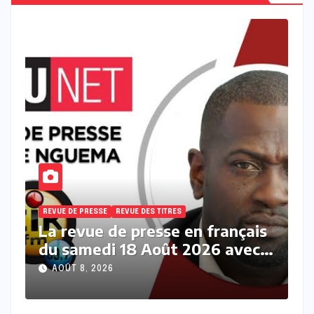
REVUE DE PRESSE
REVUE DES TITRES
R
s
La revue des titres en français
L
du samedi 08 Août 2026 avec
v
Fabrice Nguema
M
AOÛT 8, 2026