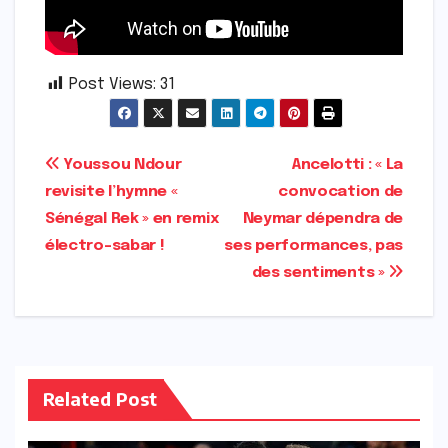
Post Views:
31
Navigation
Youssou Ndour
Ancelotti : « La
revisite l’hymne «
convocation de
de
Sénégal Rek » en remix
Neymar dépendra de
l’article
électro-sabar !
ses performances, pas
des sentiments »
Related Post