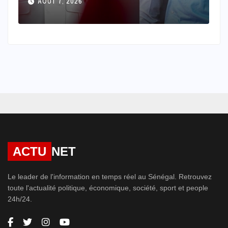
s
AOÛT 7, 2026
e
ACTU
NET
Le leader de l'information en temps réel au Sénégal. Retrouvez
toute l'actualité politique, économique, société, sport et people
24h/24.