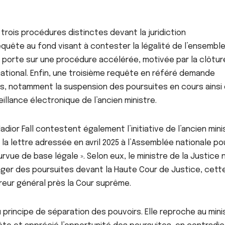
trois procédures distinctes devant la juridiction
VIDEOS BUZZ
ACTUALITE
À LA UNE
ACTU_
quête au fond visant à contester la légalité de l’ensembl
FAITS DIVERS
ACTUALITE
FAIT
 porte sur une procédure accélérée, motivée par la clôtur
Mort d’Alexandro
Des lesbi
ational. Enfin, une troisième requête en référé demande
Doti : huit amis
arrêtées 
s, notamment la suspension des poursuites en cours ainsi
placés en garde à
menaces, 
AOÛT 7, 2026
AOÛT 7, 202
vue dans le cadre
autres in
illance électronique de l’ancien ministre.
des investigations
présumée
adior Fall contestent également l’initiative de l’ancien mini
la lettre adressée en avril 2025 à l’Assemblée nationale po
rvue de base légale ». Selon eux, le ministre de la Justice 
gager des poursuites devant la Haute Cour de Justice, cett
eur général près la Cour suprême.
principe de séparation des pouvoirs. Elle reproche au mini