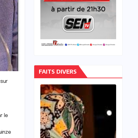
FAITS DIVERS
 sur
r le
uinze