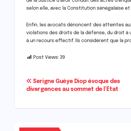
de la Justice d’avoir conduit des actes d’enqu
selon elle, avec la Constitution sénégalaise et
Enfin, les avocats dénoncent des atteintes a
violations des droits de la défense, du droit 
à un recours effectif. Ils considèrent que la
Post Views:
39
Navigation
Serigne Guèye Diop évoque des
divergences au sommet de l’État
de
l’article