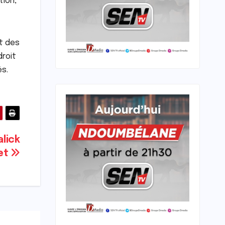
tion,
t des
droit
és.
alick
et