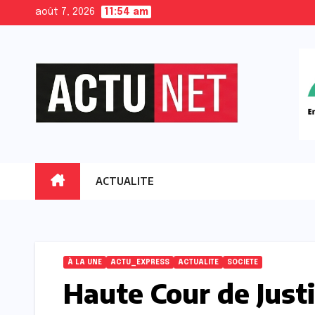
Skip
août 7, 2026
11:54 am
to
content
ACTUALITE
À LA UNE
ACTU_EXPRESS
ACTUALITE
SOCIETE
Haute Cour de Justi