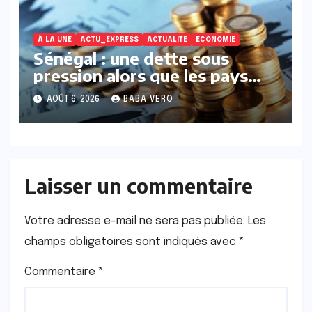
À LA UNE
ACTU_EXPRESS
ACTUALITE
ECONOMIE
Sénégal : une dette sous
pression alors que les pays
voisins amorcent leur
AOÛT 6, 2026
BABA VERO
redressement
Laisser un commentaire
Votre adresse e-mail ne sera pas publiée.
Les
champs obligatoires sont indiqués avec
*
Commentaire
*