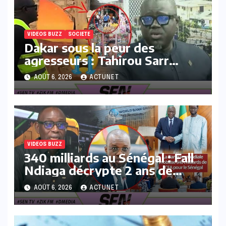
VIDEOS BUZZ
SOCIETE
Dakar sous la peur des
agresseurs : Tahirou Sarr
déballe la réalité du terrain !
AOÛT 6, 2026
ACTUNET
VIDEOS BUZZ
340 milliards au Sénégal : Fall
Ndiaga décrypte 2 ans de
blocage et le soulagement
AOÛT 6, 2026
ACTUNET
général