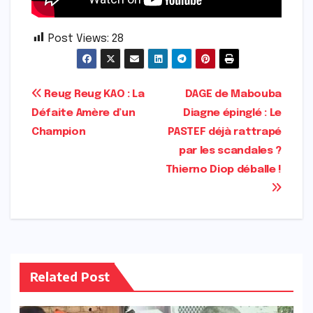
Post Views:
28
Navigation
Reug Reug KAO : La
DAGE de Mabouba
Défaite Amère d’un
Diagne épinglé : Le
de
Champion
PASTEF déjà rattrapé
l’article
par les scandales ?
Thierno Diop déballe !
Related Post