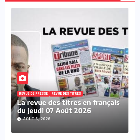
REVUE DE PRESSE
REVUE DES TITRES
R
s
La revue de presse en wolof du
L
mercredi 05 Aout 2026 avec
m
Mantoulaye Th Ndoye
M
AOÛT 5, 2026