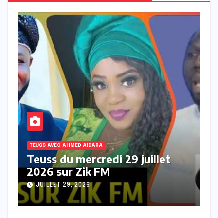
TEUSS AVEC AHMED AIDARA
T
Teuss du mardi 28 Juillet 2026
T
sur Zik FM
s
JUILLET 28, 2026