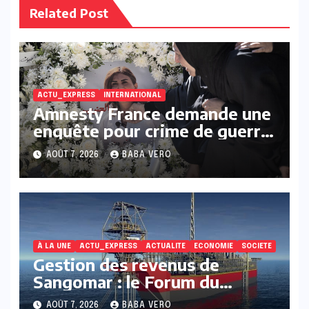
Related Post
ACTU_EXPRESS
INTERNATIONAL
Amnesty France demande une
enquête pour crime de guerre
après une frappe israélienne
AOÛT 7, 2026
BABA VERO
ayant tué une journaliste au
Liban
À LA UNE
ACTU_EXPRESS
ACTUALITE
ECONOMIE
SOCIETE
Gestion des revenus de
Sangomar : le Forum du
Justiciable saisit le Parquet
AOÛT 7, 2026
BABA VERO