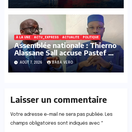
financier
À LA UNE
ACTU_EXPRESS
ACTUALITE
POLITIQUE
Assemblée nationale : Thierno
Alassane Sall accuse Pastef de
vouloir « étouffer » l’affaire
AOÛT 7, 2026
BABA VERO
ASER/AEE Power EPC
Laisser un commentaire
Votre adresse e-mail ne sera pas publiée.
Les
champs obligatoires sont indiqués avec
*