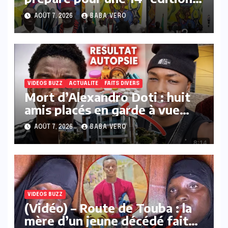
qui s’annonce exceptionnelle
AOÛT 7, 2026
BABA VERO
VIDEOS BUZZ
ACTUALITE
FAITS DIVERS
Mort d’Alexandro Doti : huit
amis placés en garde à vue
dans le cadre des
AOÛT 7, 2026
BABA VERO
investigations
VIDEOS BUZZ
(Vidéo) – Route de Touba : la
mère d’un jeune décédé fait