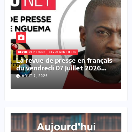
REVUE DE PRESSE
REVUE DES TITRES
R
s
La revue des titres en français
L
du vendredi 07 Août 2026 avec
j
Fabrice Nguema
M
AOÛT 7, 2026