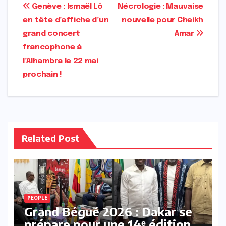
Navigation
Genève : Ismaël Lô
Nécrologie : Mauvaise
en tête d’affiche d’un
nouvelle pour Cheikh
de
grand concert
Amar
l’article
francophone à
l’Alhambra le 22 mai
prochain !
Related Post
PEOPLE
Grand Bégué 2026 : Dakar se
prépare pour une 14ᵉ édition