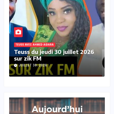
TEUSS AVEC AHMED AIDARA
T
Teuss du mercredi 29 juillet
T
2026 sur Zik FM
s
JUILLET 29, 2026