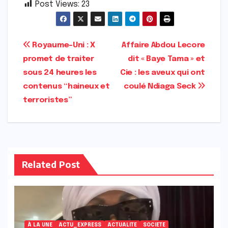
Post Views:
23
Navigation
Royaume-Uni : X
Affaire Abdou Lecore
promet de traiter
dit « Baye Tama » et
de
sous 24 heures les
Cie : les aveux qui ont
l’article
contenus “haineux et
coulé Ndiaga Seck
terroristes”
Related Post
À LA UNE
ACTU_EXPRESS
ACTUALITE
SOCIETE