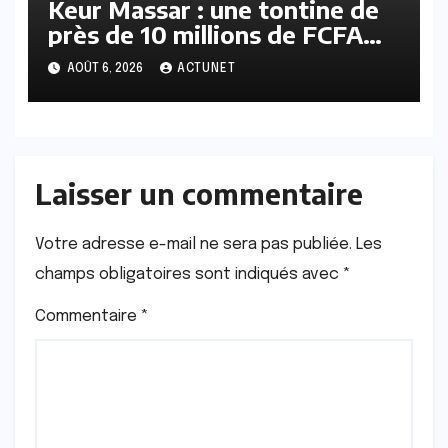
Keur Massar : une tontine de
près de 10 millions de FCFA
vire au scandale, la
AOÛT 6, 2026
ACTUNET
responsable en prison
Laisser un commentaire
Votre adresse e-mail ne sera pas publiée.
Les
champs obligatoires sont indiqués avec
*
Commentaire
*