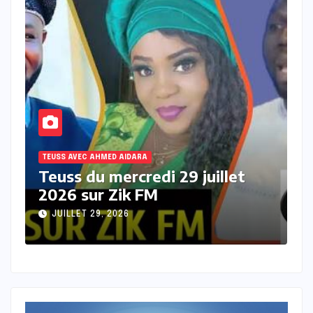
TEUSS AVEC AHMED AIDARA
T
Teuss du mardi 28 Juillet 2026
T
sur Zik FM
s
JUILLET 28, 2026