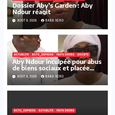
Dossier Aby’s Garden : Aby
Ndour réagit
AOÛT 6, 2026
BABA VERO
ACTUALITE
ACTU_EXPRESS
FAITS DIVERS
SOCIETE
Aby Ndour inculpée pour abus
de biens sociaux et placée
sous liberté provisoire
AOÛT 6, 2026
BABA VERO
ACTU_EXPRESS
ACTUALITE
FAITS DIVERS