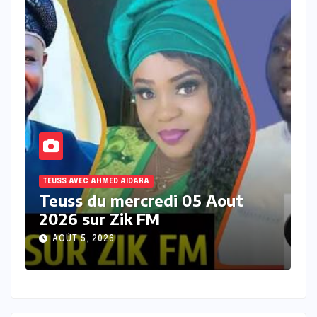
TEUSS AVEC AHMED AIDARA
T
Teuss du jeudi 30 juillet 2026
T
sur zik FM
2
JUILLET 30, 2026