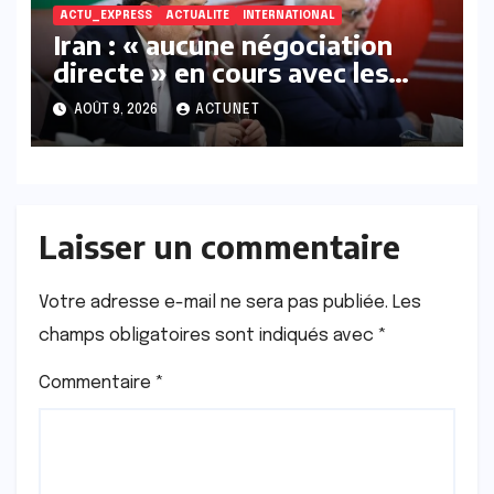
ACTU_EXPRESS
ACTUALITE
INTERNATIONAL
Iran : « aucune négociation
directe » en cours avec les
États-Unis
AOÛT 9, 2026
ACTUNET
Laisser un commentaire
Votre adresse e-mail ne sera pas publiée.
Les
champs obligatoires sont indiqués avec
*
Commentaire
*