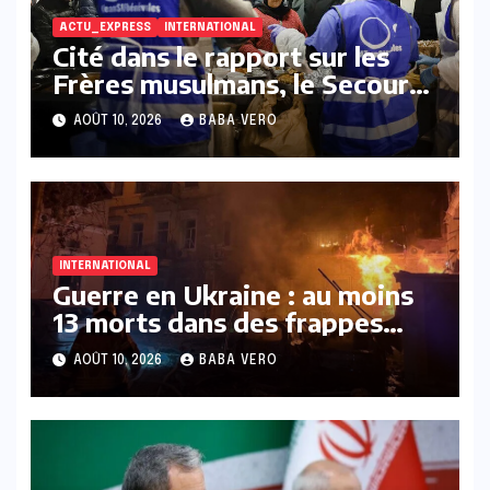
ACTU_EXPRESS
INTERNATIONAL
Cité dans le rapport sur les
Frères musulmans, le Secours
islamique France perd un
AOÛT 10, 2026
BABA VERO
million d’euros d’aides
INTERNATIONAL
Guerre en Ukraine : au moins
13 morts dans des frappes
nocturnes russes et
AOÛT 10, 2026
BABA VERO
ukrainiennes