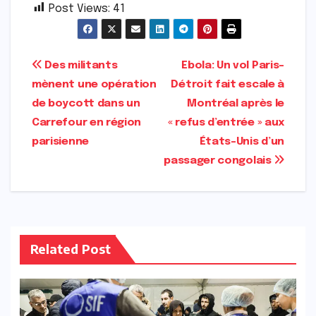
Post Views:
41
Navigation
Des militants
Ebola: Un vol Paris–
mènent une opération
Détroit fait escale à
de
de boycott dans un
Montréal après le
l’article
Carrefour en région
« refus d’entrée » aux
parisienne
États-Unis d’un
passager congolais
Related Post