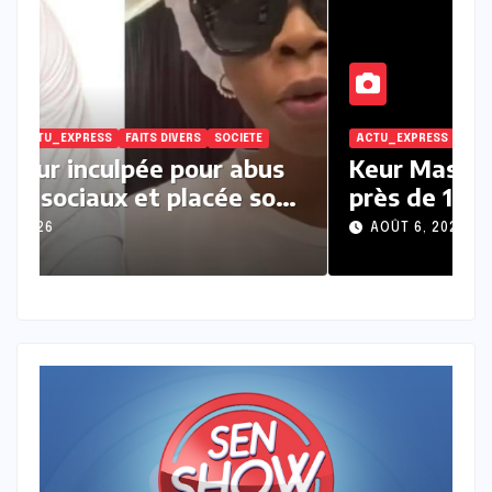
ITE
ACTU_EXPRESS
FAITS DIVERS
SOCIETE
ACTU_EXPRESS
AC
Ndour inculpée pour abus
Keur Massa
iens sociaux et placée sous
près de 10 
rté provisoire
au scandal
T 6, 2026
AOÛT 6, 2026
prison