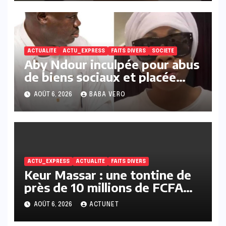
ACTUALITE
ACTU_EXPRESS
FAITS DIVERS
SOCIETE
Aby Ndour inculpée pour abus
de biens sociaux et placée
sous liberté provisoire
AOÛT 6, 2026
BABA VERO
ACTU_EXPRESS
ACTUALITE
FAITS DIVERS
Keur Massar : une tontine de
près de 10 millions de FCFA
vire au scandale, la
AOÛT 6, 2026
ACTUNET
responsable en prison