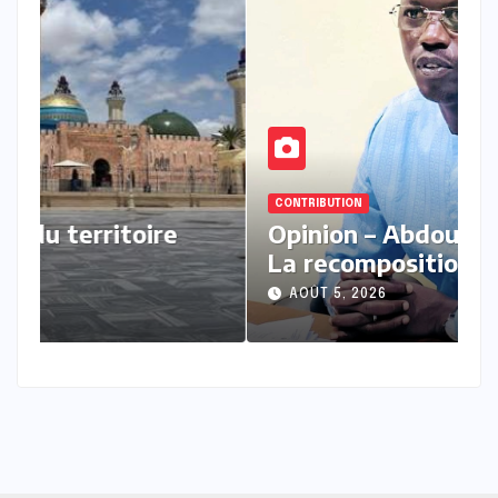
CONTRIBUTION
CONTR
Touba à l’aune du territoire
Opi
mouride
La 
pos
AOÛT 5, 2026
AOÛ