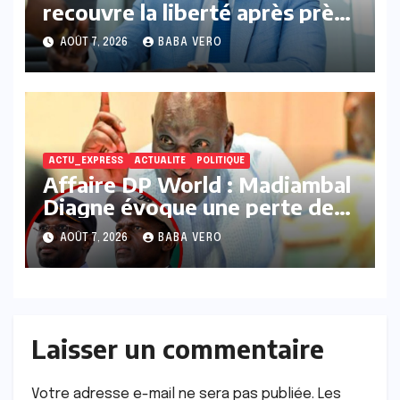
recouvre la liberté après près
de 22 mois de détention
AOÛT 7, 2026
BABA VERO
préventive
ACTU_EXPRESS
ACTUALITE
POLITIQUE
Affaire DP World : Madiambal
Diagne évoque une perte de
plus de 20 milliards FCFA et
AOÛT 7, 2026
BABA VERO
accuse un « deal » entre
Sonko et Waly Diouf Bodian
Laisser un commentaire
Votre adresse e-mail ne sera pas publiée.
Les