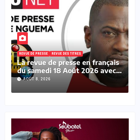
REVUE DE PRESSE
REVUE DES TITRES
R
s
La revue des titres en français
L
du samedi 08 Août 2026 avec
v
Fabrice Nguema
M
AOÛT 8, 2026