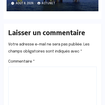
cœur de la polémique
AOÛT 8, 2026
ACTUNET
Laisser un commentaire
Votre adresse e-mail ne sera pas publiée.
Les
champs obligatoires sont indiqués avec
*
Commentaire
*