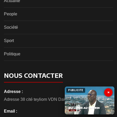
Actualité
People
Société
Sport
Politique
NOUS CONTACTER
PUBLICITE
Adresse :
×
Adresse 38 cité teyliom VDN Dakar
Email :