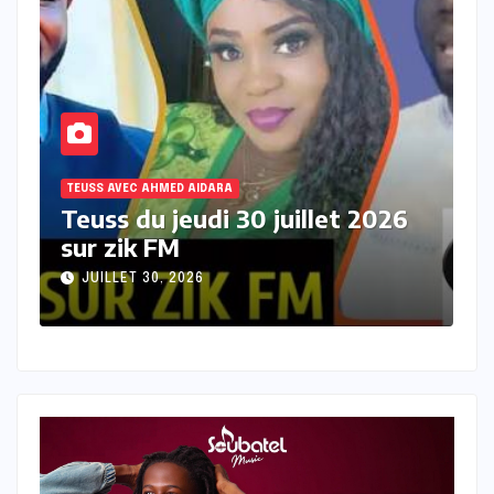
TEUSS AVEC AHMED AIDARA
T
Teuss du mercredi 29 juillet
T
2026 sur Zik FM
s
JUILLET 29, 2026