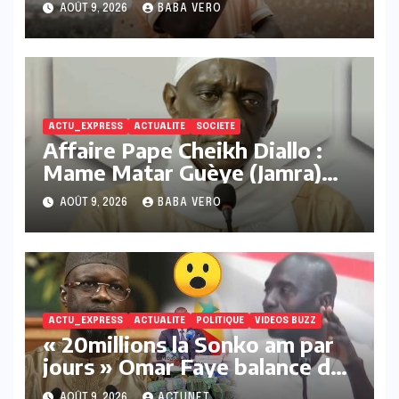
AOÛT 9, 2026
BABA VERO
ACTU_EXPRESS
ACTUALITE
SOCIETE
Affaire Pape Cheikh Diallo :
Mame Matar Guèye (Jamra)
réaffirme son engagement
AOÛT 9, 2026
BABA VERO
contre ce qu’il qualifie de «
réseaux LGBT, pédocriminels
et de narcotrafiquants »
ACTU_EXPRESS
ACTUALITE
POLITIQUE
VIDEOS BUZZ
« 20millions la Sonko am par
jours » Omar Faye balance des
infos de tailles sur Sonko
AOÛT 9, 2026
ACTUNET