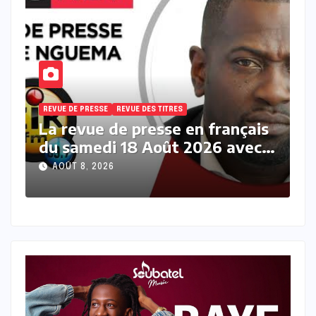
REVUE DE PRESSE
REVUE DES TITRES
is
La revue des titres en français
c
du samedi 08 Août 2026 avec
Fabrice Nguema
AOÛT 8, 2026