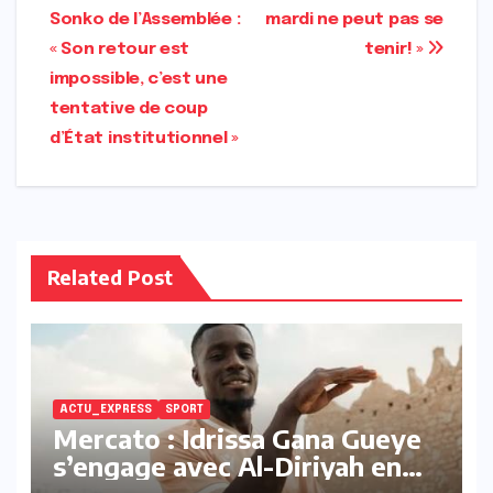
de
Sonko de l’Assemblée :
mardi ne peut pas se
l’article
« Son retour est
tenir! »
impossible, c’est une
tentative de coup
d’État institutionnel »
Related Post
ACTU_EXPRESS
SPORT
Mercato : Idrissa Gana Gueye
s’engage avec Al-Diriyah en
Arabie saoudite