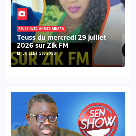
TEUSS AVEC AHMED AIDARA
T
Teuss du mardi 28 Juillet 2026
T
sur Zik FM
s
JUILLET 28, 2026