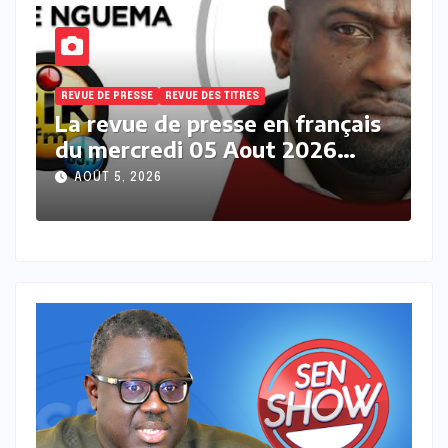
REVUE DE PRESSE
REVUE DES TITRES
R
s
La revue des titres en français
L
du mercredi 05 Aout 2026
m
avec Fabrice Nguema
M
AOÛT 5, 2026