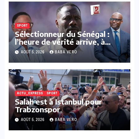
SPORT
Sélectionneur du Sénégal :
l’heure de vérité arrive, à
quand un cap clair ?
AOÛT 5, 2026
BABA VERO
ACTU_EXPRESS
SPORT
Salah est à Istanbul pour
Trabzonspor
AOÛT 5, 2026
BABA VERO