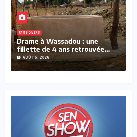
FAITS DIVERS
À
Drame à Touba : une jeune
B
mariée suspectée d’avoir tué
a
son nouveau-né
l
AOÛT 5, 2026
e