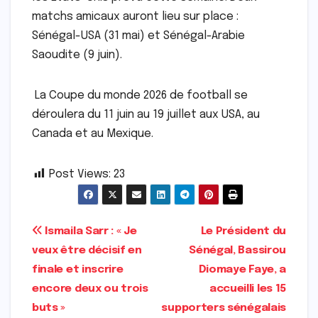
matchs amicaux auront lieu sur place :
Sénégal-USA (31 mai) et Sénégal-Arabie
Saoudite (9 juin).
La Coupe du monde 2026 de football se
déroulera du 11 juin au 19 juillet aux USA, au
Canada et au Mexique.
Post Views:
23
Navigation
Ismaila Sarr : « Je
Le Président du
veux être décisif en
Sénégal, Bassirou
de
finale et inscrire
Diomaye Faye, a
l’article
encore deux ou trois
accueilli les 15
buts »
supporters sénégalais