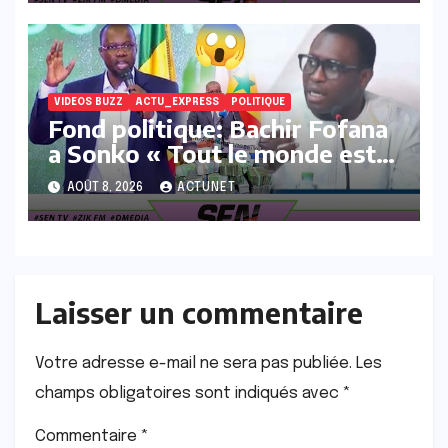
VIDEOS BUZZ
ACTU_EXPRESS
POLITIQUE
Fond politique: Bachir Fofana
a Sonko « Tout le monde est
intéressé sur sa déclaration de
AOÛT 8, 2026
ACTUNET
patrimoine
Laisser un commentaire
Votre adresse e-mail ne sera pas publiée.
Les
champs obligatoires sont indiqués avec
*
Commentaire
*