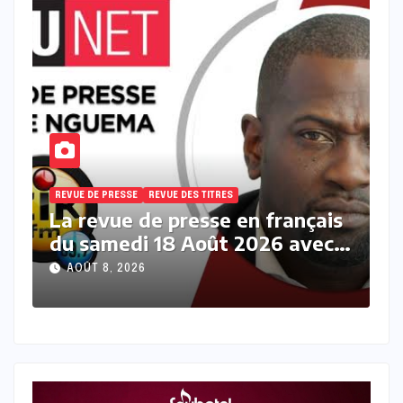
REVUE DE PRESSE
REVUE DES TITRES
R
s
La revue des titres en français
L
du samedi 08 Août 2026 avec
v
Fabrice Nguema
M
AOÛT 8, 2026