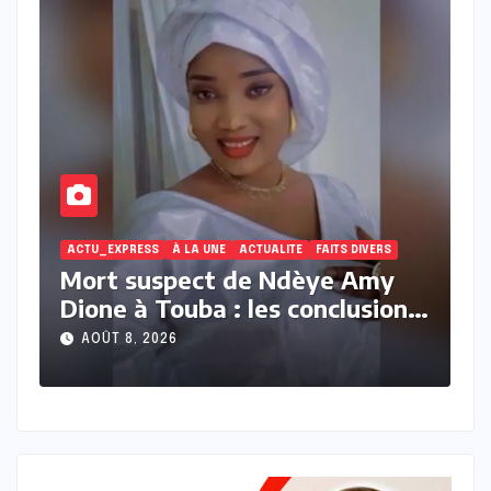
ACTU_EXPRESS
ACTUALITE
FAITS DIVERS
À
Touba : récidiviste, Baye Zale
M
s
Sow condamné à deux ans
d
ferme après l’agression à la
c
AOÛT 8, 2026
machette d’un berger de 71 ans
p