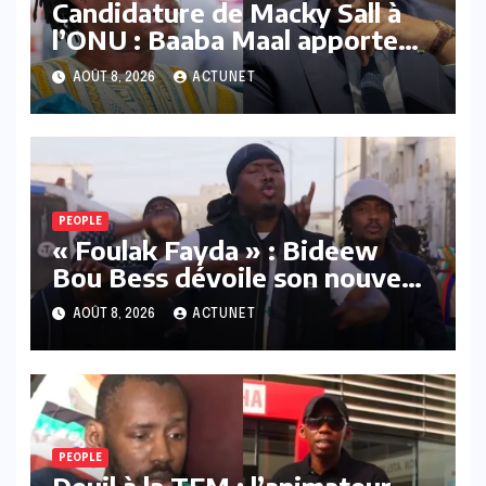
Candidature de Macky Sall à
l’ONU : Baaba Maal apporte
son soutien…
AOÛT 8, 2026
ACTUNET
PEOPLE
« Foulak Fayda » : Bideew
Bou Bess dévoile son nouveau
clip officiel
AOÛT 8, 2026
ACTUNET
PEOPLE