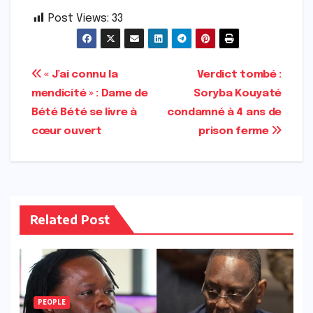
Post Views:
33
Navigation
« J’ai connu la
Verdict tombé :
mendicité » : Dame de
Soryba Kouyaté
de
Bété Bété se livre à
condamné à 4 ans de
l’article
cœur ouvert
prison ferme
Related Post
PEOPLE