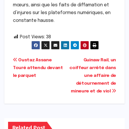
mœurs, ainsi que les faits de diffamation et
d’injures sur les plateformes numériques, en
constante hausse.
Post Views:
38
Navigation
Oustaz Assane
Guinaw Rail, un
Touré attendu devant
coiffeur arrêté dans
de
le parquet
une affaire de
l’article
détournement de
mineure et de viol
Related Post