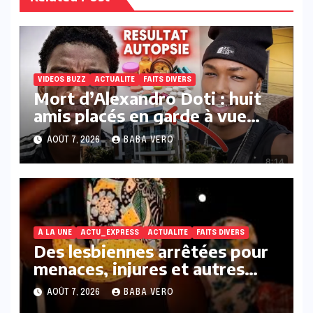
VIDEOS BUZZ
ACTUALITE
FAITS DIVERS
Mort d’Alexandro Doti : huit
amis placés en garde à vue
dans le cadre des
AOÛT 7, 2026
BABA VERO
investigations
À LA UNE
ACTU_EXPRESS
ACTUALITE
FAITS DIVERS
Des lesbiennes arrêtées pour
menaces, injures et autres
infractions présumées
AOÛT 7, 2026
BABA VERO