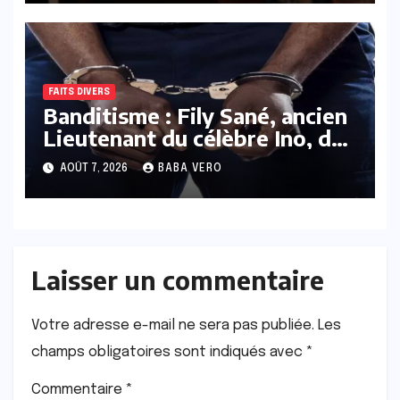
FAITS DIVERS
Banditisme : Fily Sané, ancien
Lieutenant du célèbre Ino, de
nouveau Interpellé
AOÛT 7, 2026
BABA VERO
Laisser un commentaire
Votre adresse e-mail ne sera pas publiée.
Les
champs obligatoires sont indiqués avec
*
Commentaire
*