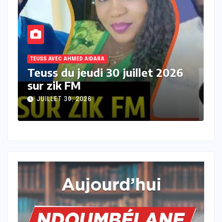
TEUSS AVEC AHMED AIDARA
T
Teuss du mercredi 29 juillet
T
2026 sur Zik FM
s
JUILLET 29, 2026