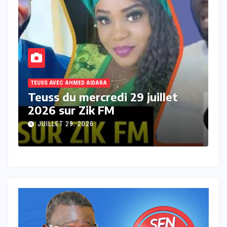
TEUSS AVEC AHMED AIDARA
T
Teuss du mardi 28 Juillet 2026
T
sur Zik FM
s
JUILLET 28, 2026