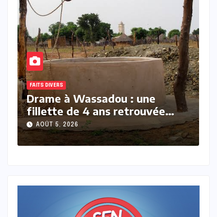
FAITS DIVERS
À
Drame à Touba : une jeune
B
mariée suspectée d’avoir tué
a
son nouveau-né
l
AOÛT 5, 2026
e