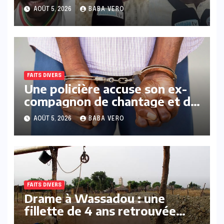
ses co-accusés
AOÛT 5, 2026
BABA VERO
FAITS DIVERS
Une policière accuse son ex-
compagnon de chantage et de
menaces sur WhatsApp
AOÛT 5, 2026
BABA VERO
FAITS DIVERS
Drame à Wassadou : une
fillette de 4 ans retrouvée
sans vie au fond d’un puits