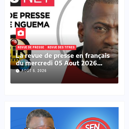
REVUE DE PRESSE
REVUE DES TITRES
R
s
La revue des titres en français
L
du mercredi 05 Aout 2026
m
avec Fabrice Nguema
M
AOÛT 5, 2026