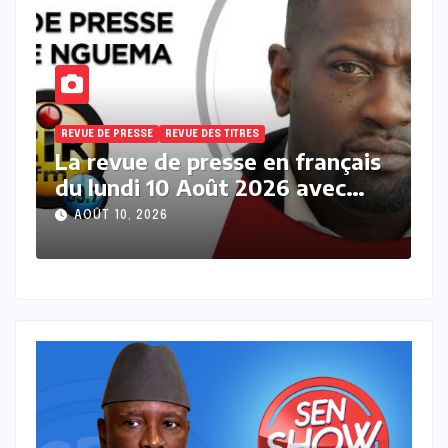
REVUE DE PRESSE
REVUE DES TITRES
R
s
La revue des titres en français
L
du lundi 10 Août 2026 avec
s
Fabrice Nguema
M
AOÛT 10, 2026