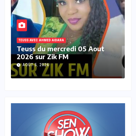
TEUSS AVEC AHMED AIDARA
T
Teuss du jeudi 30 juillet 2026
T
sur zik FM
2
JUILLET 30, 2026