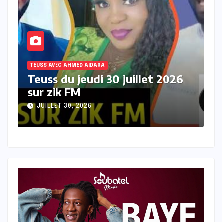
TEUSS AVEC AHMED AIDARA
T
Teuss du mercredi 29 juillet
T
2026 sur Zik FM
s
JUILLET 29, 2026