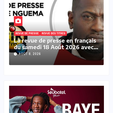
REVUE DE PRESSE
REVUE DES TITRES
R
s
La revue des titres en français
L
du samedi 08 Août 2026 avec
v
Fabrice Nguema
M
AOÛT 8, 2026